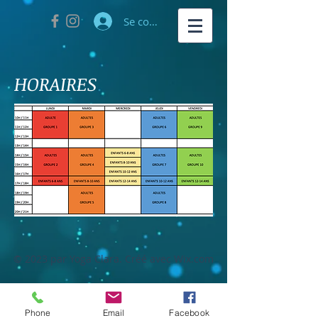
Se connecter
HORAIRES
© 2023 par Yoga Clara. Créé avec
Wix.com
Phone
Email
Facebook